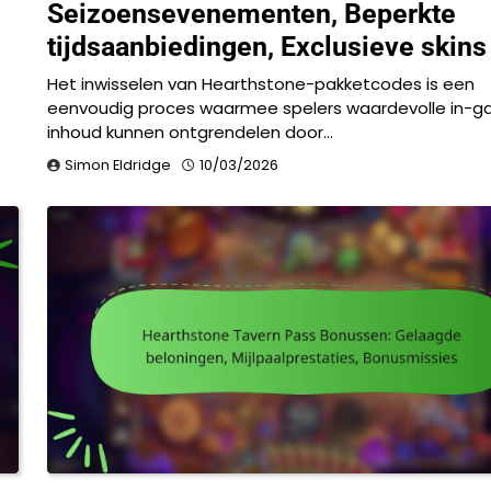
Seizoensevenementen, Beperkte
tijdsaanbiedingen, Exclusieve skins
Het inwisselen van Hearthstone-pakketcodes is een
eenvoudig proces waarmee spelers waardevolle in-
inhoud kunnen ontgrendelen door…
Simon Eldridge
10/03/2026