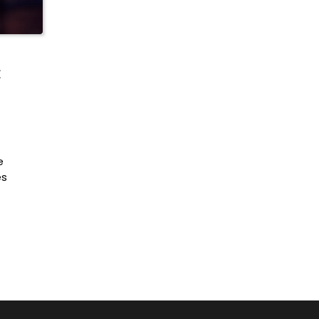
:
e
es