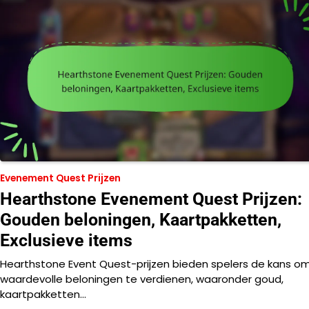
Evenement Quest Prijzen
Hearthstone Evenement Quest Prijzen:
Gouden beloningen, Kaartpakketten,
Exclusieve items
Hearthstone Event Quest-prijzen bieden spelers de kans o
waardevolle beloningen te verdienen, waaronder goud,
kaartpakketten…