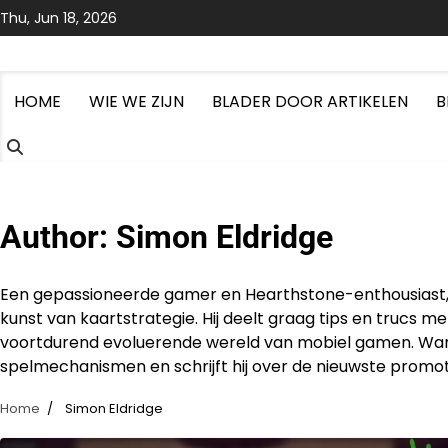
Skip
Thu, Jun 18, 2026
to
content
HOME
WIE WE ZIJN
BLADER DOOR ARTIKELEN
B
Author:
Simon Eldridge
Een gepassioneerde gamer en Hearthstone-enthousiast,
kunst van kaartstrategie. Hij deelt graag tips en trucs m
voortdurend evoluerende wereld van mobiel gamen. Wanne
spelmechanismen en schrijft hij over de nieuwste prom
Home
Simon Eldridge