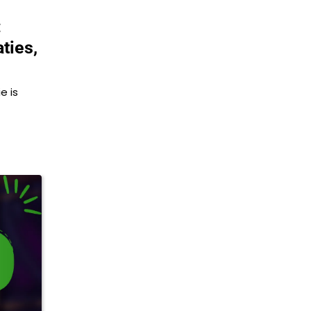
:
ties,
e is