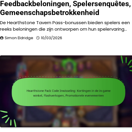
Feedbackbeloningen, Spelersenquêtes,
Gemeenschapsbetrokkenheid
De Hearthstone Tavern Pass-bonussen bieden spelers een
reeks beloningen die zijn ontworpen om hun spelervaring…
Simon Eldridge
10/03/2026