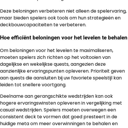
Deze beloningen verbeteren niet alleen de spelervaring,
maar bieden spelers ook tools om hun strategieën en
deckbouwcapaciteiten te verbeteren.
Hoe efficiënt beloningen voor het levelen te behalen
Om beloningen voor het levelen te maximaliseren,
moeten spelers zich richten op het voltooien van
dagelijkse en wekelijkse quests, aangezien deze
aanzienlijke ervaringspunten opleveren. Prioriteit geven
aan quests die aansluiten bij uw favoriete speelstijl kan
leiden tot snellere voortgang.
Deelname aan gerangschikte wedstrijden kan ook
hogere ervaringswinsten opleveren in vergelijking met
casual wedstrijden. Spelers moeten overwegen een
consistent deck te vormen dat goed presteert in de
huidige meta om meer overwinningen te behalen en