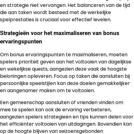
en strategie niet vervangen. Het balanceren van de tijd
die aan taken wordt besteed met de werkelijke
spelprestaties is cruciaal voor effectief levelen.
Strategieën voor het maximaliseren van bonus
ervaringspunten
Om bonus ervaringspunten te maximaliseren, moeten
spelers prioriteit geven aan het voltooien van dagelijkse
en wekelijkse quests, aangezien deze vaak de hoogste
beloningen opleveren. Focus op taken die aansluiten bij
persoonlijke speelstijlen kan deze doelen gemakkelijker
en aangenamer maken om te voltooien.
Een gemeenschap aansluiten of vrienden vinden om
mee te spelen kan ook de ervaring verbeteren,
aangezien spelers strategieën en tips kunnen delen voor
het efficiënter voltooien van uitdagingen. Bovendien kan
op de hoogte blijven van seizoensgebonden