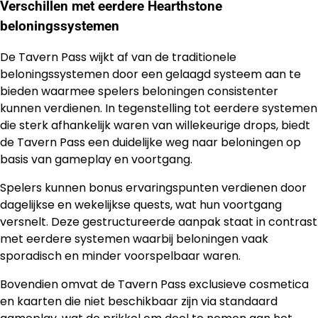
Verschillen met eerdere Hearthstone
beloningssystemen
De Tavern Pass wijkt af van de traditionele
beloningssystemen door een gelaagd systeem aan te
bieden waarmee spelers beloningen consistenter
kunnen verdienen. In tegenstelling tot eerdere systemen
die sterk afhankelijk waren van willekeurige drops, biedt
de Tavern Pass een duidelijke weg naar beloningen op
basis van gameplay en voortgang.
Spelers kunnen bonus ervaringspunten verdienen door
dagelijkse en wekelijkse quests, wat hun voortgang
versnelt. Deze gestructureerde aanpak staat in contrast
met eerdere systemen waarbij beloningen vaak
sporadisch en minder voorspelbaar waren.
Bovendien omvat de Tavern Pass exclusieve cosmetica
en kaarten die niet beschikbaar zijn via standaard