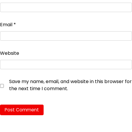
Email
*
Website
Save my name, email, and website in this browser for
the next time I comment.