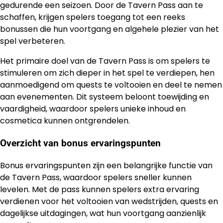
gedurende een seizoen. Door de Tavern Pass aan te
schaffen, krijgen spelers toegang tot een reeks
bonussen die hun voortgang en algehele plezier van het
spel verbeteren.
Het primaire doel van de Tavern Pass is om spelers te
stimuleren om zich dieper in het spel te verdiepen, hen
aanmoedigend om quests te voltooien en deel te nemen
aan evenementen. Dit systeem beloont toewijding en
vaardigheid, waardoor spelers unieke inhoud en
cosmetica kunnen ontgrendelen.
Overzicht van bonus ervaringspunten
Bonus ervaringspunten zijn een belangrijke functie van
de Tavern Pass, waardoor spelers sneller kunnen
levelen. Met de pass kunnen spelers extra ervaring
verdienen voor het voltooien van wedstrijden, quests en
dagelijkse uitdagingen, wat hun voortgang aanzienlijk