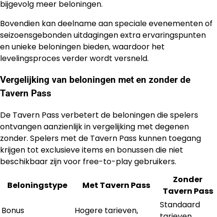
bijgevolg meer beloningen.
Bovendien kan deelname aan speciale evenementen of
seizoensgebonden uitdagingen extra ervaringspunten
en unieke beloningen bieden, waardoor het
levelingsproces verder wordt versneld.
Vergelijking van beloningen met en zonder de
Tavern Pass
De Tavern Pass verbetert de beloningen die spelers
ontvangen aanzienlijk in vergelijking met degenen
zonder. Spelers met de Tavern Pass kunnen toegang
krijgen tot exclusieve items en bonussen die niet
beschikbaar zijn voor free-to-play gebruikers.
Zonder
Beloningstype
Met Tavern Pass
Tavern Pass
Standaard
Bonus
Hogere tarieven,
tarieven