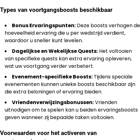
Types van voortgangsboosts beschikbaar
Bonus Ervaringspunten:
Deze boosts verhogen de
hoeveelheid ervaring die u per wedstrijd verdient,
waardoor u sneller kunt levelen.
Dagelijkse en Wekelijkse Quests:
Het voltooien
van specifieke quests kan extra ervaring opleveren,
wat uw voortgang verder verbetert.
Evenement-specifieke Boosts:
Tijdens speciale
evenementen kunnen unieke boosts beschikbaar zijn
die extra beloningen of ervaring bieden.
Vriendenverwijzingsbonussen:
Vrienden
uitnodigen om te spelen kan u beiden ervaringsboosts
geven wanneer zij bepaalde taken voltooien.
Voorwaarden voor het activeren van