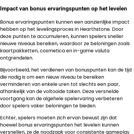
Impact van bonus ervaringspunten op het levelen
Bonus ervaringspunten kunnen een aanzienlijke impact
hebben op het levelingsproces in Hearthstone. Door
deze punten te accumuleren, kunnen spelers sneller
nieuwe niveaus bereiken, waardoor ze beloningen zoals
kaartpakketten, cosmetica en in-game valuta
ontgrendelen.
Bijvoorbeeld, het verdienen van bonuspunten kan de tijd
die nodig is om een nieuw niveau te bereiken
verminderen van enkele uren tot slechts een paar,
afhankelijk van de voltooide taken. Deze versnelde
voortgang kan de algehele spelervaring verbeteren
door spelers vaker beloningen te bieden.
Echter, spelers moeten zich ervan bewust zijn dat
hoewel bonus ervaringspunten het levelen kunnen
versnellen, ze de noodzaak voor consistente gameplay