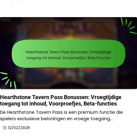
Hearthstone Tavern Pass Bonussen: Vroegtijdige
toegang tot inhoud, Voorproefjes, Beta-functies
De Hearthstone Tavern Pass is een premium functie die
spelers exclusieve beloningen en vroege toegang…
12/02/2026