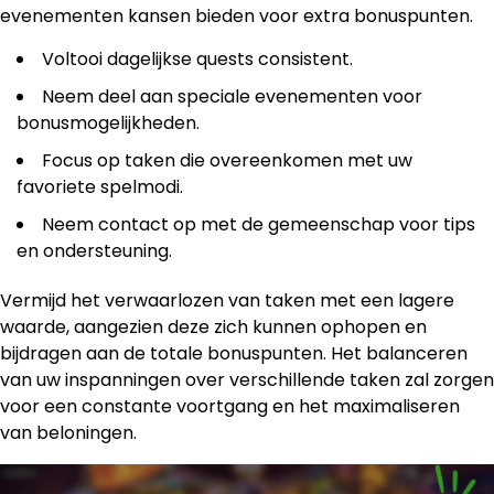
evenementen kansen bieden voor extra bonuspunten.
Voltooi dagelijkse quests consistent.
Neem deel aan speciale evenementen voor
bonusmogelijkheden.
Focus op taken die overeenkomen met uw
favoriete spelmodi.
Neem contact op met de gemeenschap voor tips
en ondersteuning.
Vermijd het verwaarlozen van taken met een lagere
waarde, aangezien deze zich kunnen ophopen en
bijdragen aan de totale bonuspunten. Het balanceren
van uw inspanningen over verschillende taken zal zorgen
voor een constante voortgang en het maximaliseren
van beloningen.