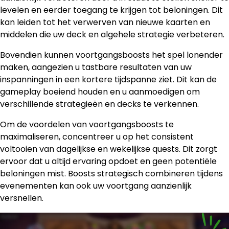
levelen en eerder toegang te krijgen tot beloningen. Dit
kan leiden tot het verwerven van nieuwe kaarten en
middelen die uw deck en algehele strategie verbeteren.
Bovendien kunnen voortgangsboosts het spel lonender
maken, aangezien u tastbare resultaten van uw
inspanningen in een kortere tijdspanne ziet. Dit kan de
gameplay boeiend houden en u aanmoedigen om
verschillende strategieën en decks te verkennen.
Om de voordelen van voortgangsboosts te
maximaliseren, concentreer u op het consistent
voltooien van dagelijkse en wekelijkse quests. Dit zorgt
ervoor dat u altijd ervaring opdoet en geen potentiële
beloningen mist. Boosts strategisch combineren tijdens
evenementen kan ook uw voortgang aanzienlijk
versnellen.