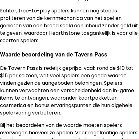
Echter, free-to-play spelers kunnen nog steeds
profiteren van de kernmechanica van het spel en
genieten van een breed scala aan inhoud zonder geld uit
te geven, waardoor Hearthstone toegankelijk is voor alle
soorten spelers.
Waarde beoordeling van de Tavern Pass
De Tavern Pass is redelijk geprijsd, vaak rond de $10 tot
$15 per seizoen, wat veel spelers een goede waarde
vinden gezien de aangeboden beloningen. Spelers
kunnen verwachten een verscheidenheid aan in-game
items te ontvangen, waaronder kaartpakketten,
cosmetica en bonus ervaringspunten die hun algehele
spelervaring verbeteren.
Bij het beoordelen van de waarde moeten spelers
overwegen hoeveel ze spelen. Voor regelmatige spelers