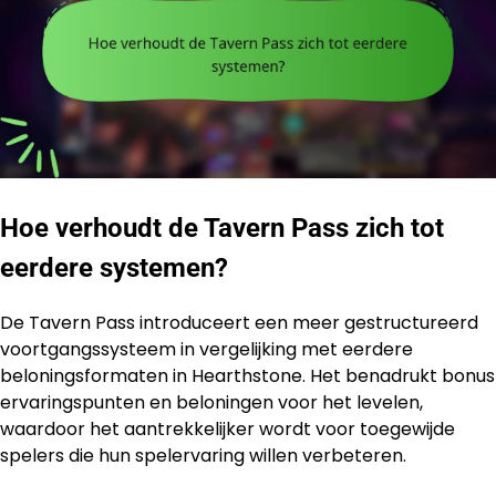
Hoe verhoudt de Tavern Pass zich tot
eerdere systemen?
De Tavern Pass introduceert een meer gestructureerd
voortgangssysteem in vergelijking met eerdere
beloningsformaten in Hearthstone. Het benadrukt bonus
ervaringspunten en beloningen voor het levelen,
waardoor het aantrekkelijker wordt voor toegewijde
spelers die hun spelervaring willen verbeteren.