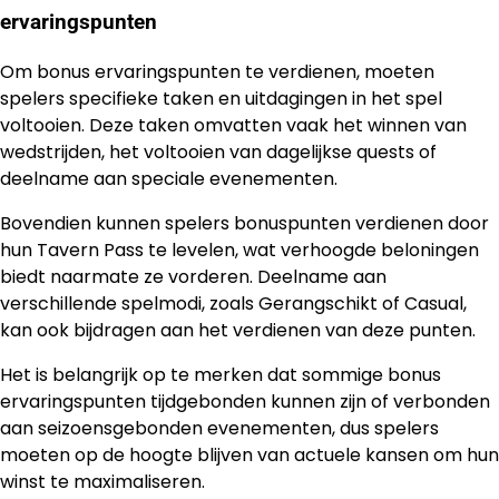
ervaringspunten
Om bonus ervaringspunten te verdienen, moeten
spelers specifieke taken en uitdagingen in het spel
voltooien. Deze taken omvatten vaak het winnen van
wedstrijden, het voltooien van dagelijkse quests of
deelname aan speciale evenementen.
Bovendien kunnen spelers bonuspunten verdienen door
hun Tavern Pass te levelen, wat verhoogde beloningen
biedt naarmate ze vorderen. Deelname aan
verschillende spelmodi, zoals Gerangschikt of Casual,
kan ook bijdragen aan het verdienen van deze punten.
Het is belangrijk op te merken dat sommige bonus
ervaringspunten tijdgebonden kunnen zijn of verbonden
aan seizoensgebonden evenementen, dus spelers
moeten op de hoogte blijven van actuele kansen om hun
winst te maximaliseren.