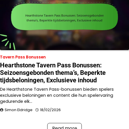
Tavern Pass Bonussen
Hearthstone Tavern Pass Bonussen:
Seizoensgebonden thema’s, Beperkte
tijdsbeloningen, Exclusieve inhoud
De Hearthstone Tavern Pass-bonussen bieden spelers
exclusieve beloningen en content die hun spelervaring
gedurende elk…
Simon Eldridge
18/02/2026
Read more