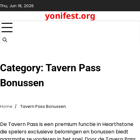
Skip
Thu, Jun 18, 2026
to
yonifest.org
content
Category:
Tavern Pass
Bonussen
Home
Tavern Pass Bonussen
De Tavern Pass is een premium functie in Hearthstone
die spelers exclusieve beloningen en bonussen biedt
naarmate ze vorderen in het spel. Door de Tavern Pass