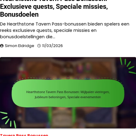
Exclusieve quests, Speciale missies,
Bonusdoelen
De Hearthstone Tavern Pass-bonussen bieden spelers een
reeks exclusieve quests, speciale missies en
bonusdoelstellingen die…
Simon Eldridge
11/03/2026
Tavern Pass Bonussen