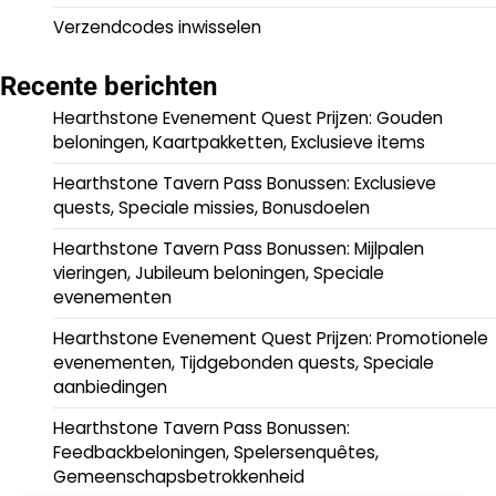
Verzendcodes inwisselen
Recente berichten
Hearthstone Evenement Quest Prijzen: Gouden
beloningen, Kaartpakketten, Exclusieve items
Hearthstone Tavern Pass Bonussen: Exclusieve
quests, Speciale missies, Bonusdoelen
Hearthstone Tavern Pass Bonussen: Mijlpalen
vieringen, Jubileum beloningen, Speciale
evenementen
Hearthstone Evenement Quest Prijzen: Promotionele
evenementen, Tijdgebonden quests, Speciale
aanbiedingen
Hearthstone Tavern Pass Bonussen:
Feedbackbeloningen, Spelersenquêtes,
Gemeenschapsbetrokkenheid