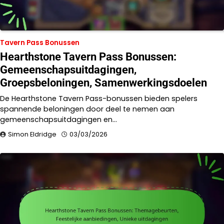
Tavern Pass Bonussen
Hearthstone Tavern Pass Bonussen:
Gemeenschapsuitdagingen,
Groepsbeloningen, Samenwerkingsdoelen
De Hearthstone Tavern Pass-bonussen bieden spelers
spannende beloningen door deel te nemen aan
gemeenschapsuitdagingen en…
Simon Eldridge
03/03/2026